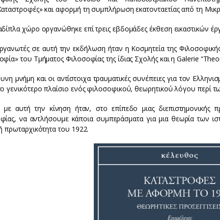
Καταστροφές» και αφορμή τη συμπλήρωση εκατονταετίας από τη Μικρ
αδίπλα χώρο οργανώθηκε επί τρεις εβδομάδες έκθεση εικαστικών έργ
ργανωτές σε αυτή την εκδήλωση ήταν η Κοσμητεία της Φιλοσοφικ
φία» του Τμήματος Φιλοσοφίας της ίδιας Σχολής και η Galerie “The
υνη μνήμη και οι αντίστοιχα τραυματικές συνέπειες για τον Ελληνι
το γενικότερο πλαίσιο ενός φιλοσοφικού, θεωρητικού λόγου περί τ
 με αυτή την κίνηση ήταν, στο επίπεδο μιας διεπιστημονικής 
φίας, να αντλήσουμε κάποια συμπεράσματα για μια θεωρία των ισ
ή πρωταρχικότητα του 1922.