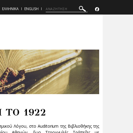
ΕΛΛΗΝΙΚΑ
ENGLISH
 ΤΟ 1922
μικού Λόγου, στο Auditorium της Βιβλιοθήκης της
ημίου Αθηνών, δυο Στρογγυλές Τράπεζες με